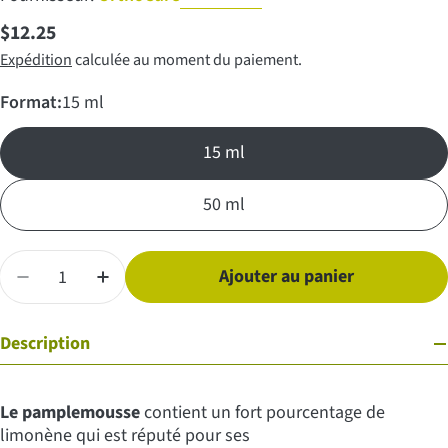
Prix
$12.25
Expédition
calculée au moment du paiement.
régulier
Format:
15 ml
15 ml
50 ml
Quantité
Ajouter au panier
Diminuer la quantité pour Huile essentielle de Pampl
Augmenter la quantité pour Huile essentiel
Description
Le pamplemousse
contient un fort pourcentage de
limonène qui est réputé pour ses