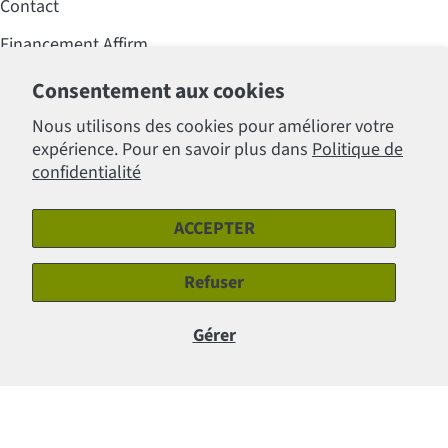
Contact
Financement Affirm
Foire aux questions (FAQ)
Consentement aux cookies
Professionnels
Nous utilisons des cookies pour améliorer votre
expérience. Pour en savoir plus dans
Politique de
Politiques
confidentialité
ACCEPTER
Modes
de
Refuser
Facebook
Instagram
paiement
Gérer
© 2026
Clinique Lafontaine Inc.
.
Ajouter au panier