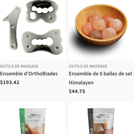
régulier
régulier
OUTILS DE MASSAGE
OUTILS DE MASSAGE
Ensemble d'OrthoBlades
Ensemble de 8 balles de sel
Prix
$193.42
Himalayen
Prix
$44.75
régulier
régulier