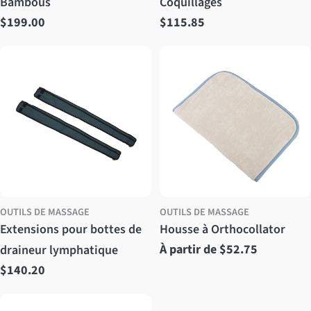
Bambous
Coquillages
Prix
$199.00
Prix
$115.85
régulier
régulier
OUTILS DE MASSAGE
OUTILS DE MASSAGE
Extensions pour bottes de
Housse à Orthocollator
Prix
À partir de $52.75
draineur lymphatique
Prix
$140.20
régulier
régulier