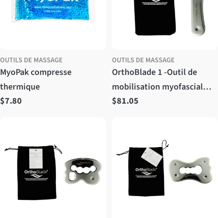
OUTILS DE MASSAGE
OUTILS DE MASSAGE
MyoPak compresse
OrthoBlade 1 -Outil de
thermique
mobilisation myofascial
Prix
$7.80
Prix
$81.05
spécialisé
régulier
régulier