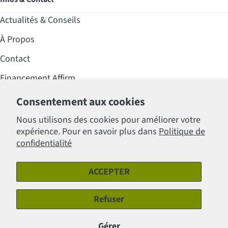
Actualités & Conseils
À Propos
Contact
Financement Affirm
Foire aux questions (FAQ)
Consentement aux cookies
Professionnels
Nous utilisons des cookies pour améliorer votre
expérience. Pour en savoir plus dans
Politique de
Politiques
confidentialité
ACCEPTER
Modes
de
Refuser
Facebook
Instagram
paiement
Gérer