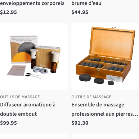
enveloppements corporels
brume d’eau
Prix
$12.95
Prix
$44.95
régulier
régulier
OUTILS DE MASSAGE
OUTILS DE MASSAGE
Diffuseur aromatique à
Ensemble de massage
double embout
professionnel aux pierres
Prix
$99.95
Prix
$91.30
chaudes Stone