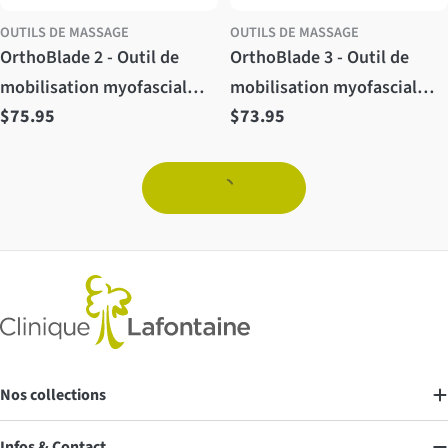
OUTILS DE MASSAGE
OUTILS DE MASSAGE
OrthoBlade 2 - Outil de
OrthoBlade 3 - Outil de
mobilisation myofascial
mobilisation myofascial
Prix
$75.95
Prix
$73.95
spécialisé
spécialisé
régulier
régulier
Nos collections
Infos & Contact