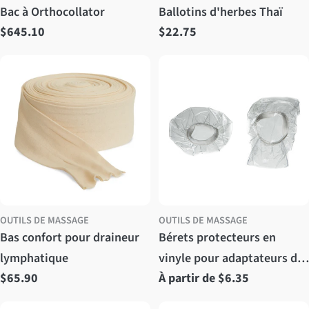
Bac à Orthocollator
Ballotins d'herbes Thaï
Prix
$645.10
Prix
$22.75
régulier
régulier
OUTILS DE MASSAGE
OUTILS DE MASSAGE
Bas confort pour draineur
Bérets protecteurs en
lymphatique
vinyle pour adaptateurs de
Prix
$65.90
Prix
À partir de $6.35
vibromasseur