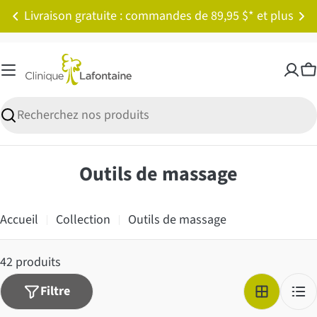
Passer
Livraison gratuite : commandes de 89,95 $* et plus
au
contenu
P
Recherche
C
Outils de massage
o
l
Accueil
Collection
Outils de massage
l
e
42 produits
c
Filtre
t