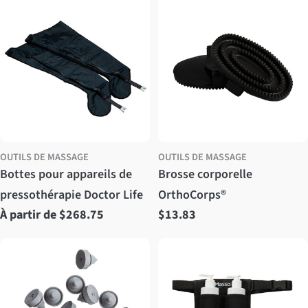
régulier
régulier
OUTILS DE MASSAGE
OUTILS DE MASSAGE
Bottes pour appareils de
Brosse corporelle
pressothérapie Doctor Life
OrthoCorps®
Prix
À partir de $268.75
Prix
$13.83
régulier
régulier