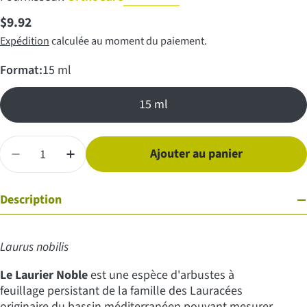
Prix
$9.92
Expédition
calculée au moment du paiement.
régulier
Format:
15 ml
15 ml
Quantité
Ajouter au panier
Diminuer la quantité pour Huile essentielle de Laurier
Augmenter la quantité pour Huile essentiell
Description
Laurus nobilis
Le Laurier Noble
est une espèce d'arbustes à
feuillage persistant de la famille des Lauracées
originaire du bassin méditerranéen pouvant mesurer