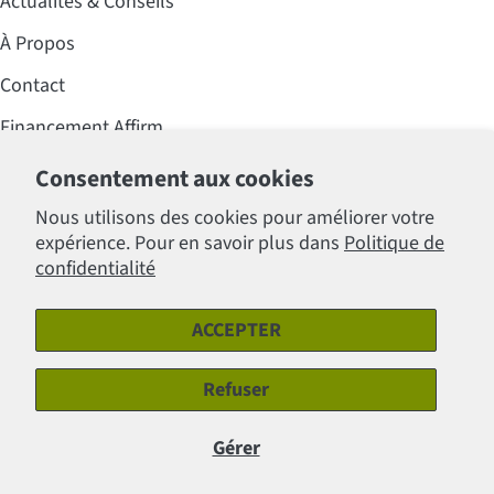
Actualités & Conseils
À Propos
Contact
Financement Affirm
Foire aux questions (FAQ)
Consentement aux cookies
Professionnels
Nous utilisons des cookies pour améliorer votre
expérience. Pour en savoir plus dans
Politique de
Politiques
confidentialité
ACCEPTER
Modes
de
Refuser
Facebook
Instagram
paiement
Gérer
© 2026
Clinique Lafontaine Inc.
.