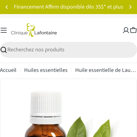
Passer
Financement Affirm disponible dès 35$* et plus
au
contenu
P
Recherche
Accueil
Huiles essentielles
Huile essentielle de Laurier Noble