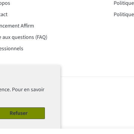
opos
Politique
act
Politique
ncement Affirm
e aux questions (FAQ)
essionnels
ence. Pour en savoir
Refuser