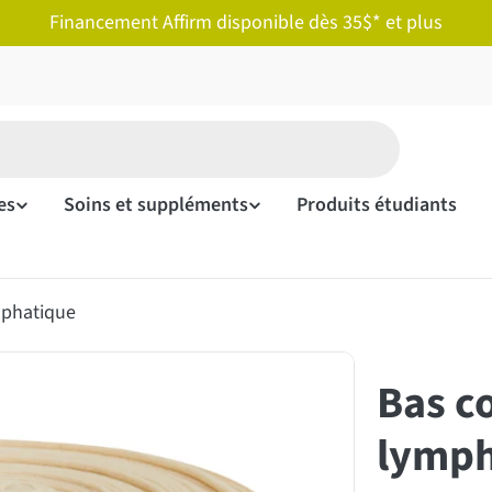
Financement Affirm disponible dès 35$* et plus
es
Soins et suppléments
Produits étudiants
mphatique
Bas c
lymph