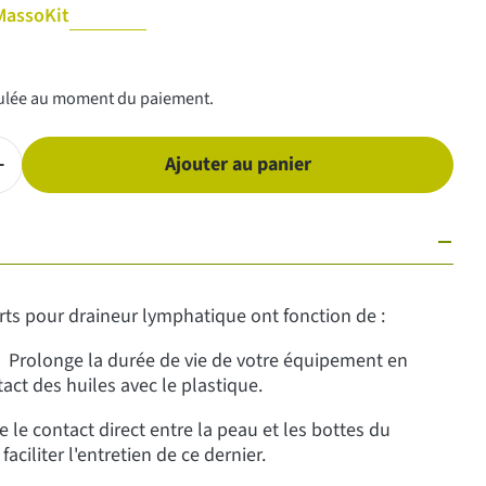
MassoKit
ulée au moment du paiement.
Ajouter au panier
a quantité pour Bas confort pour draineur lymphatique
Augmenter la quantité pour Bas confort pour draineur ly
rts pour draineur lymphatique ont fonction de :
: Prolonge la durée de vie de votre équipement en
tact des huiles avec le plastique.
te le contact direct entre la peau et les bottes du
faciliter l'entretien de ce dernier.