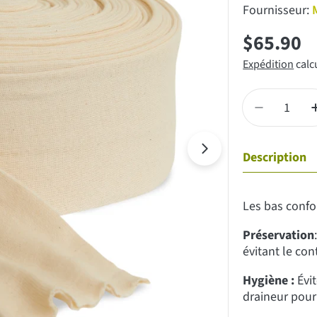
Fournisseur:
Prix
$65.90
Expédition
calc
régulier
Quantité
Diminuer l
Description
Les bas confo
Préservation
évitant le con
Hygiène :
Évi
draineur pour 