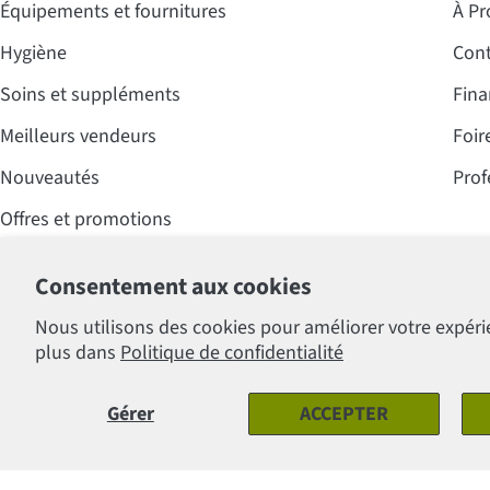
Équipements et fournitures
À Pr
Hygiène
Cont
Soins et suppléments
Fina
Meilleurs vendeurs
Foir
Nouveautés
Prof
Offres et promotions
Consentement aux cookies
Nous utilisons des cookies pour améliorer votre expéri
Modes
plus dans
Politique de confidentialité
de
© 2026
Clinique Lafontaine Inc.
.
paiement
Gérer
ACCEPTER