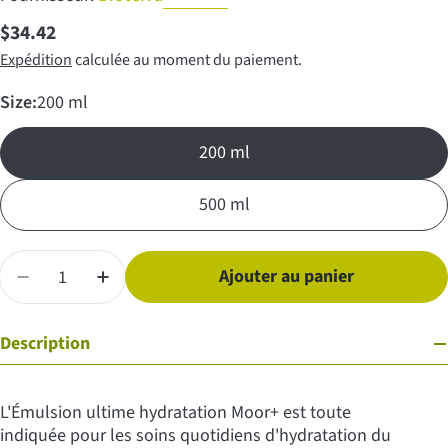
Prix
$34.42
Expédition
calculée au moment du paiement.
régulier
Size:
200 ml
200 ml
500 ml
Quantité
Ajouter au panier
Diminuer la quantité pour Émulsion ultime hydratati
Augmenter la quantité pour Émulsion ultim
Description
L'Émulsion ultime hydratation Moor+ est toute
indiquée pour les soins quotidiens d'hydratation du