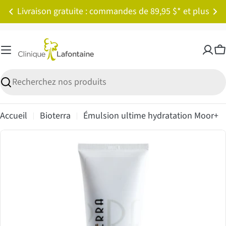
Passer
Livraison gratuite : commandes de 89,95 $* et plus
au
contenu
P
Recherche
Accueil
Bioterra
Émulsion ultime hydratation Moor+